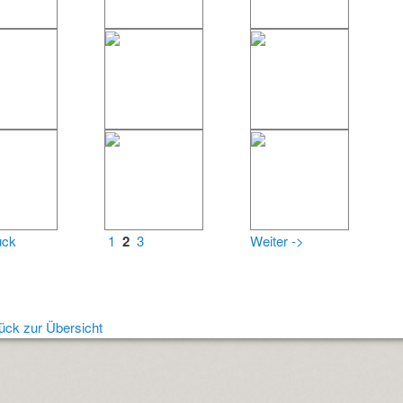
ück
1
2
3
Weiter ->
ück zur Übersicht