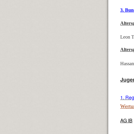
3. Bun
Alters
Leon T
Alters
Hassa
Jugen
1. Re
Wertu
AG IB