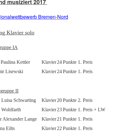
d musiziert 2017
gionalwettbewerb Bremen-Nord
ng Klavier solo
gruppe IA
 Paulina Kettler
Klavier
24
Punkte 1. Preis
ir Lisewski
Klavier
24
Punkte 1. Preis
sgruppe II
a Luisa Schwarting
Klavier
20
Punkte 2. Preis
 Wohlfarth
Klavier
23
Punkte 1. Preis + LW
r Alexander Lange
Klavier
21
Punkte 1. Preis
na Eilts
Klavier
22
Punkte 1. Preis