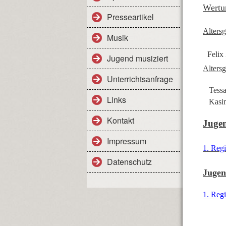
Wertu
Presseartikel
Alters
Musik
Feli
Jugend musiziert
Alters
Unterrichtsanfrage
Tessa
Links
Kasim
Kontakt
Jugen
Impressum
1. Reg
Datenschutz
Jugen
1. Reg