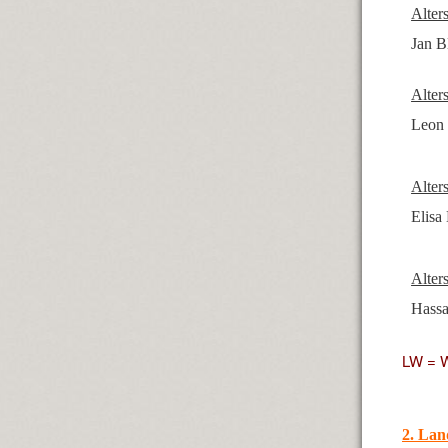
Alter
Jan B
Alter
Leon 
Alter
Elisa
Alter
Hass
LW = W
2. La