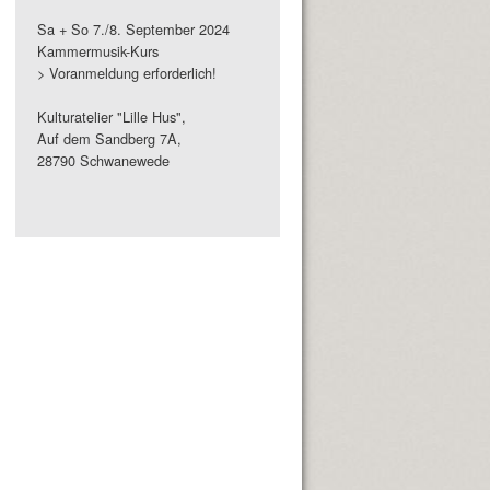
Sa + So 7./8. September 2024
Kammermusik-Kurs
> Voranmeldung erforderlich!
Kulturatelier "Lille Hus",
Auf dem Sandberg 7A,
28790 Schwanewede