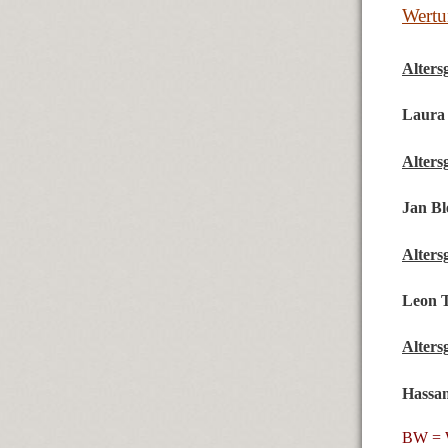
Wertu
Alters
Laura
Alters
Jan Bl
Alters
Leon 
Alters
Hassa
BW = W