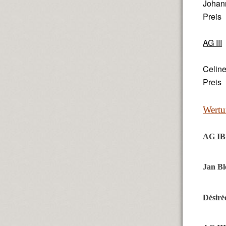
Johan
Preis
AG III
Celi
Preis
Wertu
AG IB
Jan Bl
Désiré