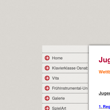
Ju
Home
Klavierklasse Osnabrück
Wett
Vita
Frühinstrumental-Unterricht
Jugen
Galerie
1. Re
SpielArt