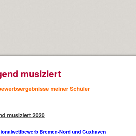
gend musiziert
bewerbsergebnisse meiner Schüler
d musiziert 2020
gionalwettbewerb Bremen-Nord und Cuxhaven