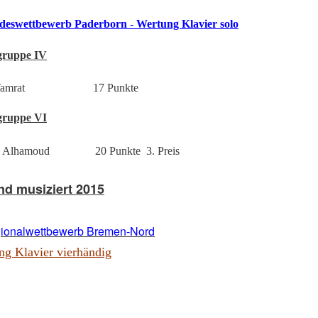
deswettbewerb Paderborn - Wertung Klavier solo
gruppe IV
amrat
17 Punkte
gruppe VI
n Alhamoud
20 Punkte
3
. Preis
d musiziert 2015
gionalwettbewerb Bremen-Nord
ng Klavier vierhändig