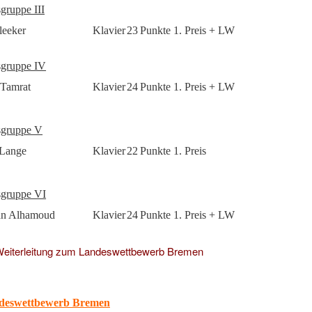
sgruppe III
leeker
Klavier
23
Punkte 1. Preis + LW
sgruppe IV
Tamrat
Klavier
24
Punkte 1. Preis + LW
sgruppe V
 Lange
Klavier
22
Punkte 1. Preis
sgruppe VI
an Alhamoud
Klavier
24
Punkte 1. Preis + LW
eiterleitung zum Landeswettbewerb Bremen
ndeswettbewerb Bremen