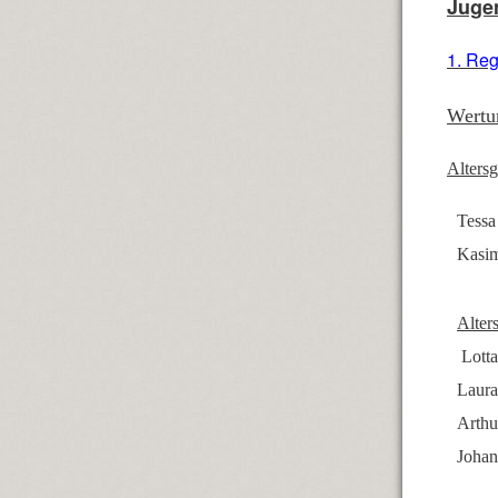
Jugen
1. Re
Wertu
Alters
Tessa
Kasim
Alter
Lott
Laura
Arthu
Johan