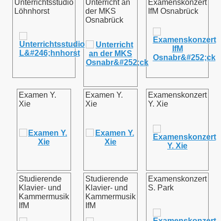
Unterrichtsstudio
Unterricht an
Examenskonzert
Löhnhorst
der MKS
IfM Osnabrück
Osnabrück
Examen Y.
Examen Y.
Examenskonzert
Xie
Xie
Y. Xie
Studierende
Studierende
Examenskonzert
Klavier- und
Klavier- und
S. Park
Kammermusik
Kammermusik
IfM
IfM